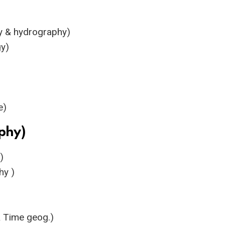
ogy & hydrography)
gy)
e)
phy)
)
hy )
)
& Time geog.)