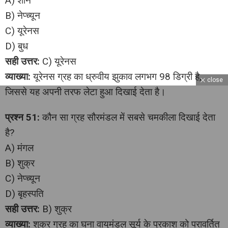
A) शनि
B) नेप्च्यून
C) यूरेनस
D) बुध
सही उत्तर:
C) यूरेनस
व्याख्या:
यूरेनस ग्रह का ध्रुवीय झुकाव लगभग 98 डिग्री है,
close
जिससे यह अपनी तरफ लेटा हुआ दिखाई देता है।
प्रश्न 51:
कौन सा ग्रह सौरमंडल में सबसे चमकीला दिखाई देता
है?
A) मंगल
B) शुक्र
C) नेप्च्यून
D) बृहस्पति
सही उत्तर:
B) शुक्र
व्याख्या:
शुक्र ग्रह का घना वायुमंडल सूर्य के प्रकाश को परावर्तित