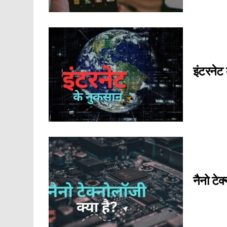
इंटरनेट 
नैनो टेक